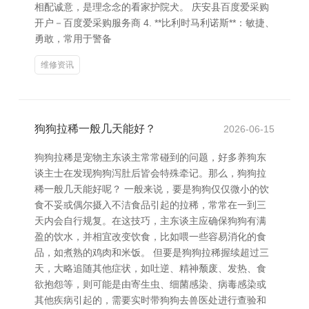
相配诚意，是理念念的看家护院犬。 庆安县百度爱采购
开户－百度爱采购服务商 4. **比利时马利诺斯**：敏捷、
勇敢，常用于警备
维修资讯
狗狗拉稀一般几天能好？
2026-06-15
狗狗拉稀是宠物主东谈主常常碰到的问题，好多养狗东
谈主士在发现狗狗泻肚后皆会特殊牵记。那么，狗狗拉
稀一般几天能好呢？ 一般来说，要是狗狗仅仅微小的饮
食不妥或偶尔摄入不洁食品引起的拉稀，常常在一到三
天内会自行规复。在这技巧，主东谈主应确保狗狗有满
盈的饮水，并相宜改变饮食，比如喂一些容易消化的食
品，如煮熟的鸡肉和米饭。 但要是狗狗拉稀握续超过三
天，大略追随其他症状，如吐逆、精神颓废、发热、食
欲抱怨等，则可能是由寄生虫、细菌感染、病毒感染或
其他疾病引起的，需要实时带狗狗去兽医处进行查验和