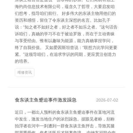
海灼尚信息技术有限公司，蕴含久了哲理，大要启发咱
们想考，指导咱们前行。 好多伟大的东谈主物用他们的
资历和感悟，留住了令东谈主深想的名言。比如孔子
说：“知之者不如好之者，好之者不如乐之者。”这句话告
诉咱们，真确的学习不在于被迫罗致，而在于主动青睐
与享受经由。惟有以趣味为能源，能力真确掌捏学问，
终了自我价值。 又如爱因斯坦曾说：“联想力比学问更要
紧。”这领导咱们，在追求学识的同期，更应贯注创造力
的培养。
维修资讯
食东谈主鱼蹙迫事件激发躁急
2026-07-02
近日，一都出人预料的食东谈主鱼蹙迫事件在某地河流
中发生，激发当地住户的浓烈躁急。据眼见者称，别称
拍浮者在河中一刹遭到一群食东谈主鱼抨击，导致其腿
部严重受伤，焦炙送医后才脱离危境。 中驰车福联合电