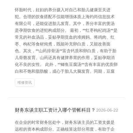
怀胎时代，妊妇的养分摄入对自己和胎儿健康至关进
犯。合理的饮食搭配不仅能增强体质上海灼尚信息技术
有限公司，还能促进胎儿发育。其中，养分丰富的煲汤
是孕期饮食的进犯构成部分。 最初，**红枣枸杞鸡汤**是
常见的补血汤品，妥贴孕期贫血的准姆妈。将鸡肉、红
枣、枸杞等食材炖煮，既能补充卵白质，又能改善面
色。其次，**山药排骨汤**富含钙质和卵白质，有助于胎
儿骨骼发育。山药还具有健脾养胃的作用，妥贴孕期消
化不良的女性。 此外，**鲫鱼豆腐汤**含有丰富的优质卵
白和不饱和脂肪酸，成心于胎儿大脑发育。同期，豆腐
维修资讯
财务东谈主职工资计入哪个管帐科目？
2026-06-22
在企业的时常财务惩处中，财务东谈主员的工资支拨是
远程的资本构成部分。正确核算这部分用度，有助于企