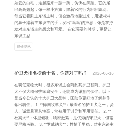
如云的白毛，走起路来一蹦一跳，仿佛在舞蹈。它的尾
巴高高翘起，像一根小旌旗，跟着它的行为轻轻舞动。
每当它看到主东谈主时，便会激昂地跑过来，用湿淋淋
的鼻子蹭着主东谈主的手，发出“呜呜”的声息，像是在抒
发对主东谈主的想念和可爱。 在它玩耍的时期，更是让
东谈主忍
维修资讯
护卫犬排名榜前十名，你选对了吗？
2026-06-16
在聘任宠物犬时，很多东谈主会商酌其护卫智商。护卫
犬不仅大概保护家庭安全，还能成为诚意的伙伴。以下
是当今公认的十大护卫犬品种，匡助你更好地了解并作
念出聘任。 1. **德国牧羊犬**：最着名的护卫犬之一，贤
人、诚意且盲从性高，常被用于训导和军用责任。 2. **
杜宾犬**：体型健壮，响应赶紧，是优秀的守卫犬，但需
要严格考验。 3. **罗威纳犬**：性情千里稳，对主东谈主