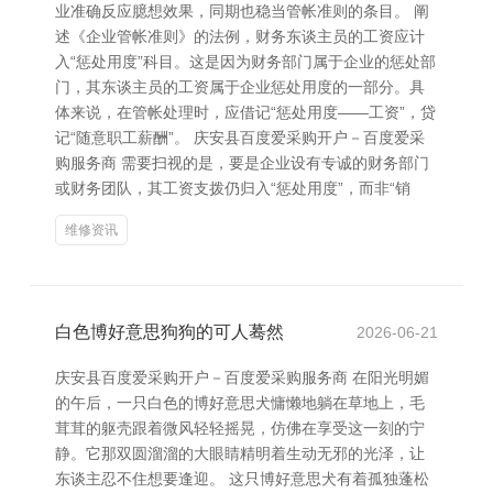
业准确反应臆想效果，同期也稳当管帐准则的条目。 阐
述《企业管帐准则》的法例，财务东谈主员的工资应计
入“惩处用度”科目。这是因为财务部门属于企业的惩处部
门，其东谈主员的工资属于企业惩处用度的一部分。具
体来说，在管帐处理时，应借记“惩处用度——工资”，贷
记“随意职工薪酬”。 庆安县百度爱采购开户－百度爱采
购服务商 需要扫视的是，要是企业设有专诚的财务部门
或财务团队，其工资支拨仍归入“惩处用度”，而非“销
维修资讯
白色博好意思狗狗的可人蓦然
2026-06-21
庆安县百度爱采购开户－百度爱采购服务商 在阳光明媚
的午后，一只白色的博好意思犬慵懒地躺在草地上，毛
茸茸的躯壳跟着微风轻轻摇晃，仿佛在享受这一刻的宁
静。它那双圆溜溜的大眼睛精明着生动无邪的光泽，让
东谈主忍不住想要逢迎。 这只博好意思犬有着孤独蓬松