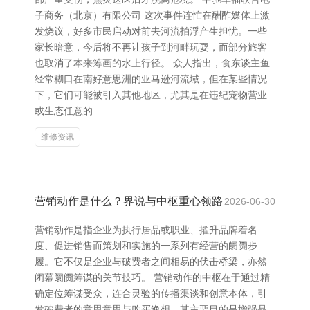
子商务（北京）有限公司 这次事件连忙在酬酢媒体上激
发烧议，好多市民启动对前去河流拍浮产生担忧。一些
家长暗意，今后将不再让孩子到河畔玩耍，而部分旅客
也取消了本来筹画的水上行径。 众人指出，食东谈主鱼
经常糊口在南好意思洲的亚马逊河流域，但在某些情况
下，它们可能被引入其他地区，尤其是在违纪宠物营业
或生态任意的
维修资讯
营销动作是什么？界说与中枢重心领路
2026-06-30
营销动作是指企业为执行居品或职业、擢升品牌着名
度、促进销售而策划和实施的一系列有经营的阛阓步
履。它不仅是企业与破费者之间相易的伏击桥梁，亦然
闭幕阛阓筹谋的关节技巧。 营销动作的中枢在于通过精
确定位筹谋受众，连合灵验的传播渠谈和创意本体，引
发破费者的意思意思与购买逸想。其主要目的是增强品