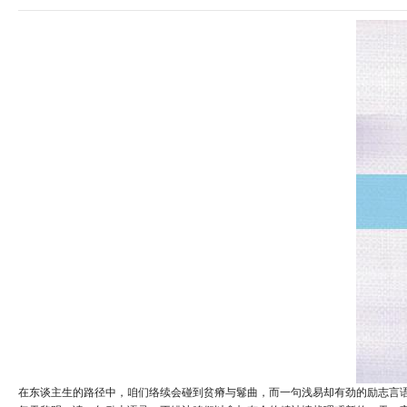
在东谈主生的路径中，咱们络续会碰到贫瘠与鬈曲，而一句浅易却有劲的励志言