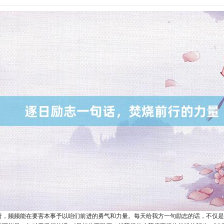
语，频频能在要害本事予以咱们前进的勇气和力量。每天给我方一句励志的话，不仅是